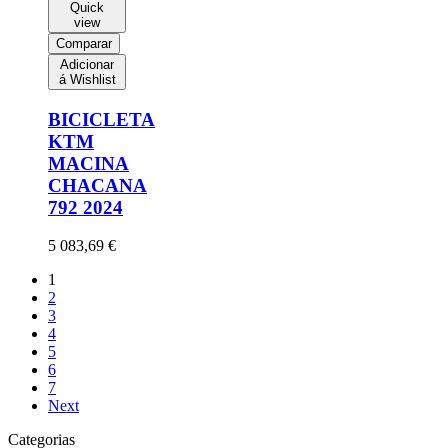
Quick
view
Comparar
Adicionar
á Wishlist
BICICLETA
KTM
MACINA
CHACANA
792 2024
5 083,69
€
1
2
3
4
5
6
7
Next
Categorias