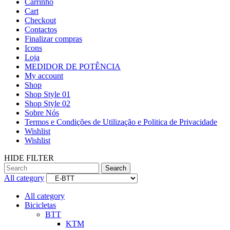
Carrinho
Cart
Checkout
Contactos
Finalizar compras
Icons
Loja
MEDIDOR DE POTÊNCIA
My account
Shop
Shop Style 01
Shop Style 02
Sobre Nós
Termos e Condições de Utilização e Politica de Privacidade
Wishlist
Wishlist
HIDE FILTER
Search
All category
All category
Bicicletas
BTT
KTM