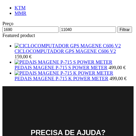
KTM
MMR
Preço
Filtrar
Featured product
CICLOCOMPUTADOR GPS MAGENE C606 V2
159,00
€
PEDAIS MAGENE P-715 S POWER METER
499,00
€
PEDAIS MAGENE P-715 K POWER METER
499,00
€
PRECISA DE AJUDA?