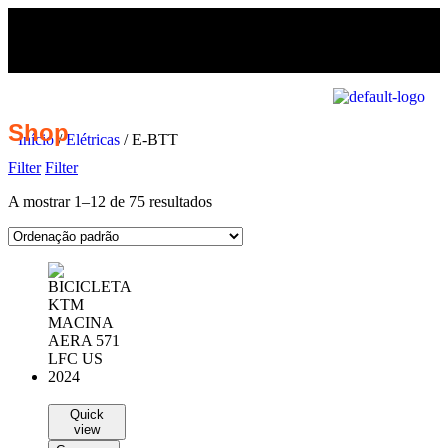
Shop
Início
/
Elétricas
/ E-BTT
Filter
Filter
A mostrar 1–12 de 75 resultados
Quick
view