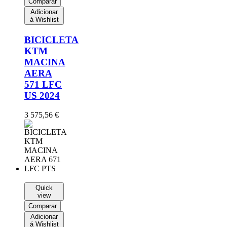
Comparar
Adicionar
á Wishlist
BICICLETA
KTM
MACINA
AERA
571 LFC
US 2024
3 575,56
€
Quick
view
Comparar
Adicionar
á Wishlist