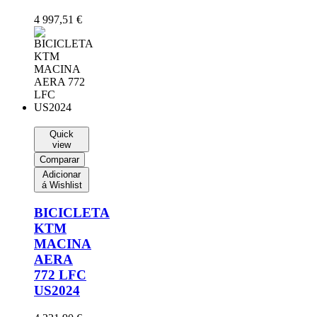
4 997,51
€
Quick
view
Comparar
Adicionar
á Wishlist
BICICLETA
KTM
MACINA
AERA
772 LFC
US2024