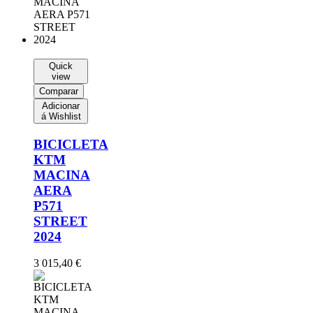
Quick
view
Comparar
Adicionar
á Wishlist
BICICLETA
KTM
MACINA
AERA
P571
STREET
2024
3 015,40
€