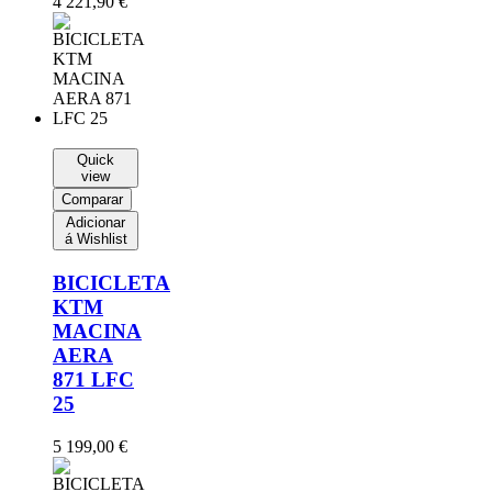
4 221,90
€
Quick
view
Comparar
Adicionar
á Wishlist
BICICLETA
KTM
MACINA
AERA
871 LFC
25
5 199,00
€