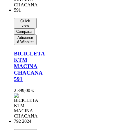
Quick
view
Comparar
Adicionar
á Wishlist
BICICLETA
KTM
MACINA
CHACANA
591
2 899,00
€