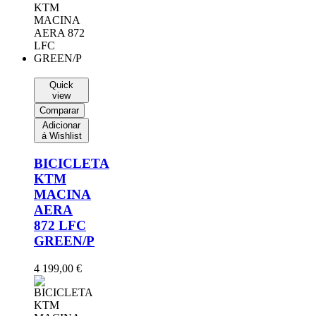
Quick
view
Comparar
Adicionar
á Wishlist
BICICLETA
KTM
MACINA
AERA
872 LFC
GREEN/P
4 199,00
€