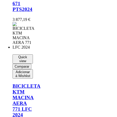
671
PTS2024
3 877,19
€
Quick
view
Comparar
Adicionar
á Wishlist
BICICLETA
KTM
MACINA
AERA
771 LFC
2024