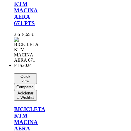
KTM
MACINA
AERA
671 PTS
3 618,65
€
Quick
view
Comparar
Adicionar
á Wishlist
BICICLETA
KTM
MACINA
AERA