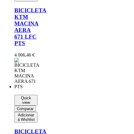
BICICLETA
KTM
MACINA
AERA
671 LFC
PTS
4 006,46
€
Quick
view
Comparar
Adicionar
á Wishlist
BICICLETA