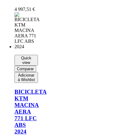
4 997,51
€
Quick
view
Comparar
Adicionar
á Wishlist
BICICLETA
KTM
MACINA
AERA
771 LFC
ABS
2024