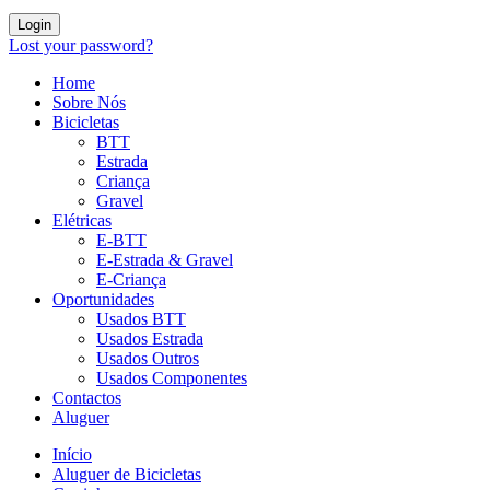
Login
Lost your password?
Home
Sobre Nós
Bicicletas
BTT
Estrada
Criança
Gravel
Elétricas
E-BTT
E-Estrada & Gravel
E-Criança
Oportunidades
Usados BTT
Usados Estrada
Usados Outros
Usados Componentes
Contactos
Aluguer
Início
Aluguer de Bicicletas