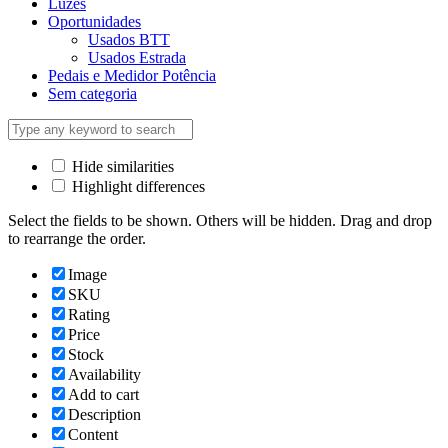
Luzes
Oportunidades
Usados BTT
Usados Estrada
Pedais e Medidor Potência
Sem categoria
Hide similarities
Highlight differences
Select the fields to be shown. Others will be hidden. Drag and drop
to rearrange the order.
Image
SKU
Rating
Price
Stock
Availability
Add to cart
Description
Content