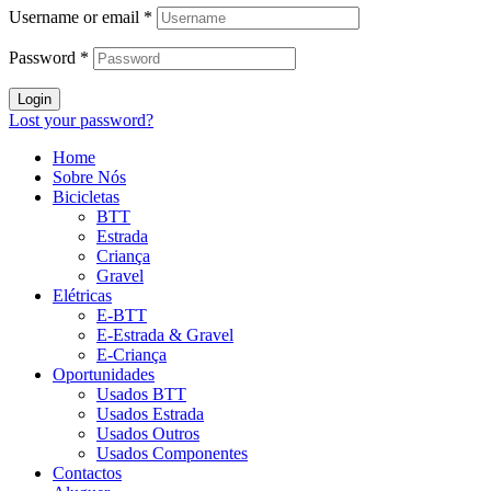
Username or email
*
Password
*
Login
Lost your password?
Home
Sobre Nós
Bicicletas
BTT
Estrada
Criança
Gravel
Elétricas
E-BTT
E-Estrada & Gravel
E-Criança
Oportunidades
Usados BTT
Usados Estrada
Usados Outros
Usados Componentes
Contactos