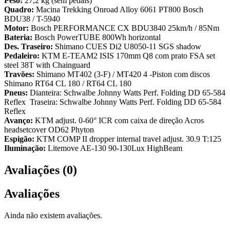
Peso:
27,2 kg (sem pedais)
Quadro:
Macina Trekking Onroad Alloy 6061 PT800 Bosch
BDU38 / T-5940
Motor:
Bosch PERFORMANCE CX BDU3840 25km/h / 85Nm
Bateria:
Bosch PowerTUBE 800Wh horizontal
Des. Traseiro:
Shimano CUES Di2 U8050-11 SGS shadow
Pedaleiro:
KTM E-TEAM2 ISIS 170mm Q8 com prato FSA set
steel 38T with Chainguard
Travões:
Shimano MT402 (3-F) / MT420 4 -Piston com discos
Shimano RT64 CL 180 / RT64 CL 180
Pneus:
Dianteira: Schwalbe Johnny Watts Perf. Folding DD 65-584
Reflex Traseira: Schwalbe Johnny Watts Perf. Folding DD 65-584
Reflex
Avanço:
KTM adjust. 0-60° ICR com caixa de direção Acros
headsetcover OD62 Phyton
Espigão:
KTM COMP II dropper internal travel adjust. 30.9 T:125
Iluminação:
Litemove AE-130 90-130Lux HighBeam
Avaliações (0)
Avaliações
Ainda não existem avaliações.