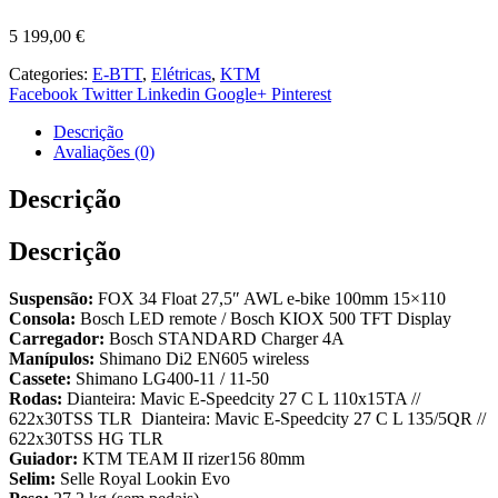
5 199,00
€
Categories:
E-BTT
,
Elétricas
,
KTM
Facebook
Twitter
Linkedin
Google+
Pinterest
Descrição
Avaliações (0)
Descrição
Descrição
Suspensão:
FOX 34 Float 27,5″ AWL e-bike 100mm 15×110
Consola:
Bosch LED remote / Bosch KIOX 500 TFT Display
Carregador:
Bosch STANDARD Charger 4A
Manípulos:
Shimano Di2 EN605 wireless
Cassete:
Shimano LG400-11 / 11-50
Rodas:
Dianteira: Mavic E-Speedcity 27 C L 110x15TA //
622x30TSS TLR Dianteira: Mavic E-Speedcity 27 C L 135/5QR //
622x30TSS HG TLR
Guiador:
KTM TEAM II rizer156 80mm
Selim:
Selle Royal Lookin Evo