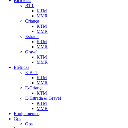
Bicicletas
BTT
KTM
MMR
Criança
KTM
MMR
Estrada
KTM
MMR
Gravel
KTM
MMR
Elétricas
E-BTT
KTM
MMR
E-Criança
KTM
E-Estrada & Gravel
KTM
MMR
Equipamentos
Gps
Gps