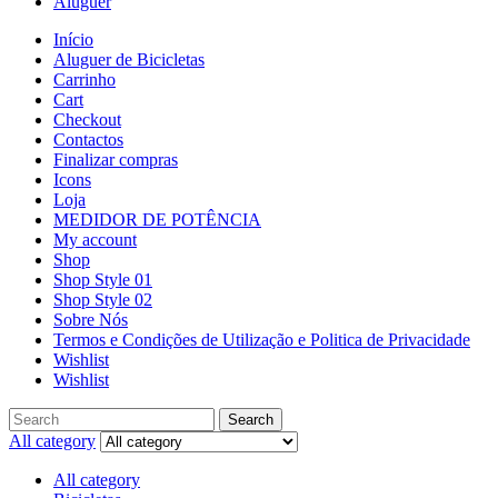
Aluguer
Início
Aluguer de Bicicletas
Carrinho
Cart
Checkout
Contactos
Finalizar compras
Icons
Loja
MEDIDOR DE POTÊNCIA
My account
Shop
Shop Style 01
Shop Style 02
Sobre Nós
Termos e Condições de Utilização e Politica de Privacidade
Wishlist
Wishlist
Search
All category
All category