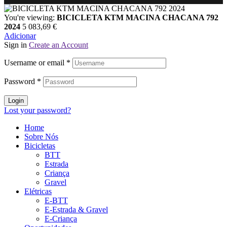
You're viewing:
BICICLETA KTM MACINA CHACANA 792
2024
5 083,69
€
Adicionar
Sign in
Create an Account
Username or email
*
Password
*
Login
Lost your password?
Home
Sobre Nós
Bicicletas
BTT
Estrada
Criança
Gravel
Elétricas
E-BTT
E-Estrada & Gravel
E-Criança