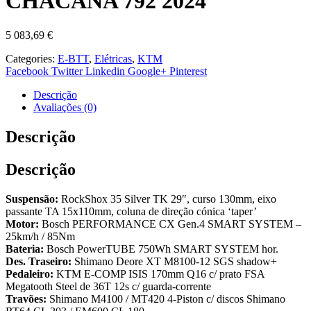
CHACANA 792 2024
5 083,69
€
Categories:
E-BTT
,
Elétricas
,
KTM
Facebook
Twitter
Linkedin
Google+
Pinterest
Descrição
Avaliações (0)
Descrição
Descrição
Suspensão:
RockShox 35 Silver TK 29″, curso 130mm, eixo
passante TA 15x110mm, coluna de direção cónica ‘taper’
Motor:
Bosch PERFORMANCE CX Gen.4 SMART SYSTEM –
25km/h / 85Nm
Bateria:
Bosch PowerTUBE 750Wh SMART SYSTEM hor.
Des. Traseiro:
Shimano Deore XT M8100-12 SGS shadow+
Pedaleiro:
KTM E-COMP ISIS 170mm Q16 c/ prato FSA
Megatooth Steel de 36T 12s c/ guarda-corrente
Travões:
Shimano M4100 / MT420 4-Piston c/ discos Shimano