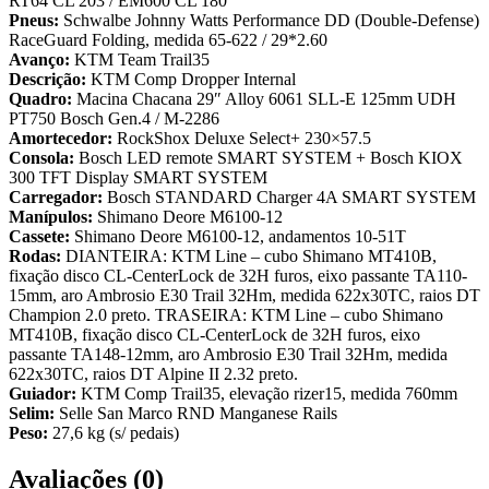
RT64 CL 203 / EM600 CL 180
Pneus:
Schwalbe Johnny Watts Performance DD (Double-Defense)
RaceGuard Folding, medida 65-622 / 29*2.60
Avanço:
KTM Team Trail35
Descrição:
KTM Comp Dropper Internal
Quadro:
Macina Chacana 29″ Alloy 6061 SLL-E 125mm UDH
PT750 Bosch Gen.4 / M-2286
Amortecedor:
RockShox Deluxe Select+ 230×57.5
Consola:
Bosch LED remote SMART SYSTEM + Bosch KIOX
300 TFT Display SMART SYSTEM
Carregador:
Bosch STANDARD Charger 4A SMART SYSTEM
Manípulos:
Shimano Deore M6100-12
Cassete:
Shimano Deore M6100-12, andamentos 10-51T
Rodas:
DIANTEIRA: KTM Line – cubo Shimano MT410B,
fixação disco CL-CenterLock de 32H furos, eixo passante TA110-
15mm, aro Ambrosio E30 Trail 32Hm, medida 622x30TC, raios DT
Champion 2.0 preto. TRASEIRA: KTM Line – cubo Shimano
MT410B, fixação disco CL-CenterLock de 32H furos, eixo
passante TA148-12mm, aro Ambrosio E30 Trail 32Hm, medida
622x30TC, raios DT Alpine II 2.32 preto.
Guiador:
KTM Comp Trail35, elevação rizer15, medida 760mm
Selim:
Selle San Marco RND Manganese Rails
Peso:
27,6 kg (s/ pedais)
Avaliações (0)