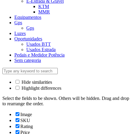
E-Estrada & Gravel
KTM
MMR
Equipamentos
Gps
Gps
Luzes
Oportunidades
Usados BTT
Usados Estrada
Pedais e Medidor Potência
Sem categoria
Hide similarities
Highlight differences
Select the fields to be shown. Others will be hidden. Drag and drop
to rearrange the order.
Image
SKU
Rating
Price