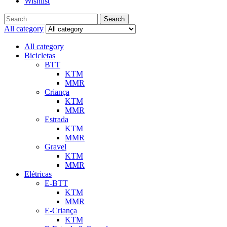
Wishlist
Search
All category
All category
Bicicletas
BTT
KTM
MMR
Criança
KTM
MMR
Estrada
KTM
MMR
Gravel
KTM
MMR
Elétricas
E-BTT
KTM
MMR
E-Criança
KTM