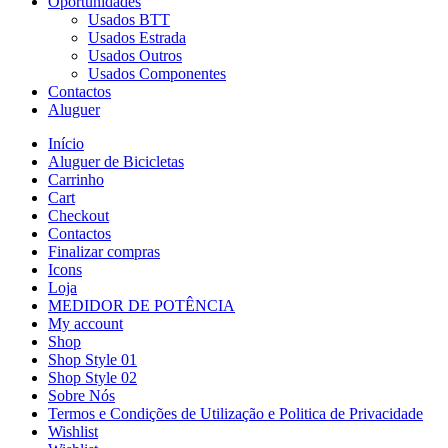
Oportunidades
Usados BTT
Usados Estrada
Usados Outros
Usados Componentes
Contactos
Aluguer
Início
Aluguer de Bicicletas
Carrinho
Cart
Checkout
Contactos
Finalizar compras
Icons
Loja
MEDIDOR DE POTÊNCIA
My account
Shop
Shop Style 01
Shop Style 02
Sobre Nós
Termos e Condições de Utilização e Politica de Privacidade
Wishlist