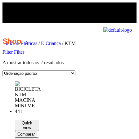
Shop
Início
/
Elétricas
/
E-Criança
/ KTM
Filter
Filter
A mostrar todos os 2 resultados
Quick
view
Comparar