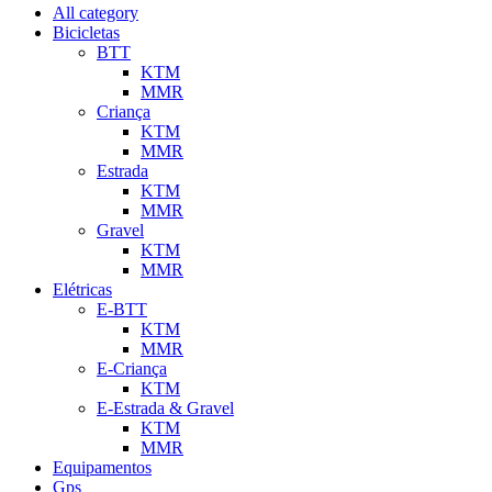
All category
Bicicletas
BTT
KTM
MMR
Criança
KTM
MMR
Estrada
KTM
MMR
Gravel
KTM
MMR
Elétricas
E-BTT
KTM
MMR
E-Criança
KTM
E-Estrada & Gravel
KTM
MMR
Equipamentos
Gps