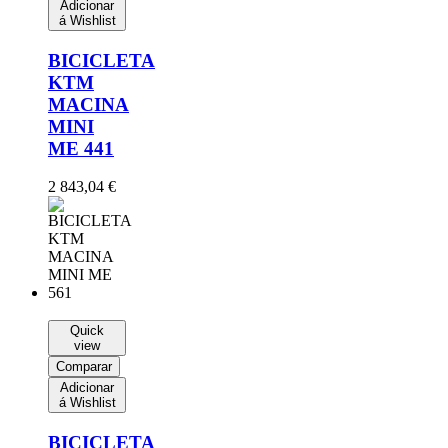
Adicionar
á Wishlist
BICICLETA
KTM
MACINA
MINI
ME 441
2 843,04
€
Quick
view
Comparar
Adicionar
á Wishlist
BICICLETA