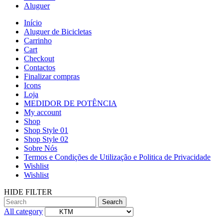
Aluguer
Início
Aluguer de Bicicletas
Carrinho
Cart
Checkout
Contactos
Finalizar compras
Icons
Loja
MEDIDOR DE POTÊNCIA
My account
Shop
Shop Style 01
Shop Style 02
Sobre Nós
Termos e Condições de Utilização e Politica de Privacidade
Wishlist
Wishlist
HIDE FILTER
Search
All category