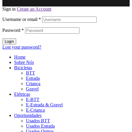
Sign in
Create an Account
Username or email
*
Password
*
Login
Lost your password?
Home
Sobre Nós
Bicicletas
BTT
Estrada
Criança
Gravel
Elétricas
E-BTT
E-Estrada & Gravel
E-Criança
Oportunidades
Usados BTT
Usados Estrada
Usados Outros