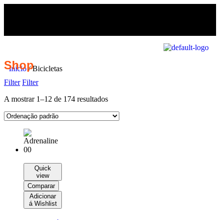
Shop
Início
/ Bicicletas
Filter
Filter
A mostrar 1–12 de 174 resultados
Quick
view
Comparar
Adicionar
á Wishlist