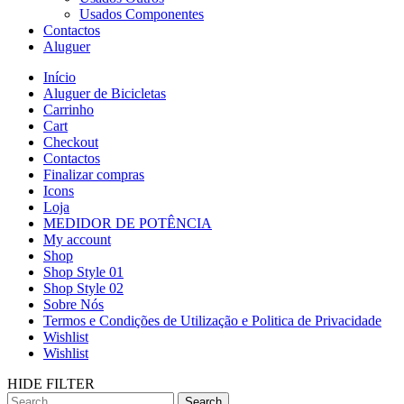
Usados Componentes
Contactos
Aluguer
Início
Aluguer de Bicicletas
Carrinho
Cart
Checkout
Contactos
Finalizar compras
Icons
Loja
MEDIDOR DE POTÊNCIA
My account
Shop
Shop Style 01
Shop Style 02
Sobre Nós
Termos e Condições de Utilização e Politica de Privacidade
Wishlist
Wishlist
HIDE FILTER
Search