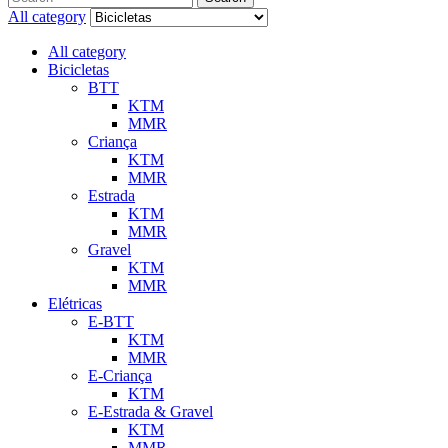
All category
All category
Bicicletas
BTT
KTM
MMR
Criança
KTM
MMR
Estrada
KTM
MMR
Gravel
KTM
MMR
Elétricas
E-BTT
KTM
MMR
E-Criança
KTM
E-Estrada & Gravel
KTM
MMR