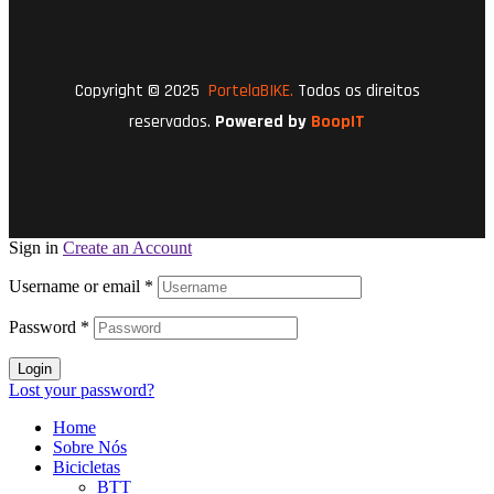
Copyright © 2025
PortelaBIKE.
Todos os direitos
reservados.
Powered by
BoopIT
Sign in
Create an Account
Username or email
*
Password
*
Login
Lost your password?
Home
Sobre Nós
Bicicletas
BTT