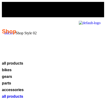
Shop
Início
/ Shop Style 02
all products
bikes
gears
parts
accessories
all products