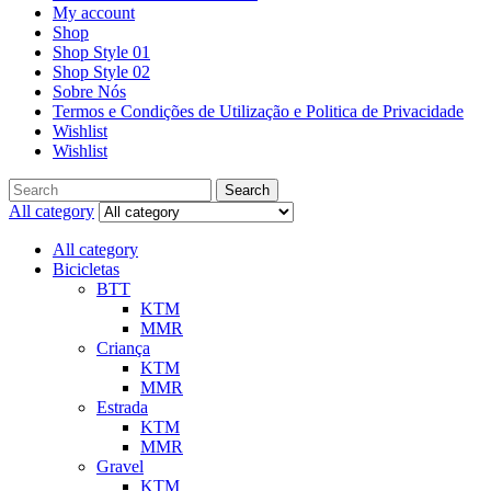
My account
Shop
Shop Style 01
Shop Style 02
Sobre Nós
Termos e Condições de Utilização e Politica de Privacidade
Wishlist
Wishlist
Search
All category
All category
Bicicletas
BTT
KTM
MMR
Criança
KTM
MMR
Estrada
KTM
MMR
Gravel
KTM