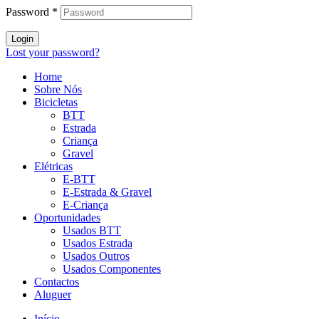
Password
*
Login
Lost your password?
Home
Sobre Nós
Bicicletas
BTT
Estrada
Criança
Gravel
Elétricas
E-BTT
E-Estrada & Gravel
E-Criança
Oportunidades
Usados BTT
Usados Estrada
Usados Outros
Usados Componentes
Contactos
Aluguer
Início