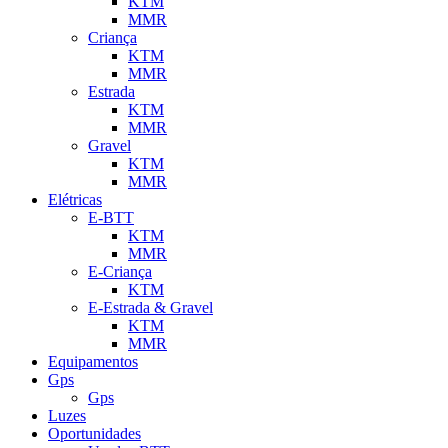
KTM
MMR
Criança
KTM
MMR
Estrada
KTM
MMR
Gravel
KTM
MMR
Elétricas
E-BTT
KTM
MMR
E-Criança
KTM
E-Estrada & Gravel
KTM
MMR
Equipamentos
Gps
Gps
Luzes
Oportunidades