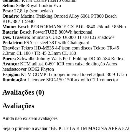
Guiador:
KTM COMP rizer15 680mm
Selim:
Selle Royal Lookin Evo
Peso:
27,8 kg (sem pedais)
Quadro:
Macina Trekking Onroad Alloy 6061 PT800 Bosch
BDU38 / T-5940
Motor:
Bosch PERFORMANCE CX BDU3840 25km/h / 85Nm
Bateria:
Bosch PowerTUBE 800Wh horizontal
Des. Traseiro:
Shimano CUES U6000-11 /10 LG shadow+
Pedaleiro:
FSA set steel 38T with Chainguard
Travões:
Tektro HD-M535 4-Piston com discos Tektro TR-45
2.3mm CL 180 / TR-45 2.3mm CL 180
Pneus:
Schwalbe Johnny Watts Perf. Folding DD 65-584 Reflex
Avanço:
KTM adjust. 0-60° ICR com caixa de direção Acros
headsetcover OD62 Phyton
Espigão:
KTM COMP II dropper internal travel adjust. 30.9 T:125
Iluminação:
Litemove SEC-150 150Lux with CT1 connector
Avaliações (0)
Avaliações
Ainda não existem avaliações.
Seja o primeiro a avaliar “BICICLETA KTM MACINA AERA 872