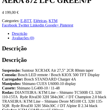
AERA 872 LFC GREEN/P
4 199,00
€
Categories:
E-BTT
,
Elétricas
,
KTM
Facebook
Twitter
Linkedin
Google+
Pinterest
Descrição
Avaliações (0)
Descrição
Descrição
Suspensão:
Suntour XCR34X Air 27,5″ 2CR 80mm taper
Consola:
Bosch LED remote / Bosch KIOX 500 TFT Display
Carregador:
Bosch STANDARD Charger 4A
Manípulos:
Shimano CUES U6000-10 display
Cassete:
Shimano LG400-10 / 11-48
Rodas:
DIANTEIRA: KTM Line – Shimano TC500B CL 32H
110-15TA Ryde Rival30 32H 584x30C // DT Champion 2.0 black
TRASEIRA: KTM Line – Shimano Deore M5100 CL 32H 135-
5QR Ryde Rival30 32H 584x30C // DT Alpine II 2.34 black