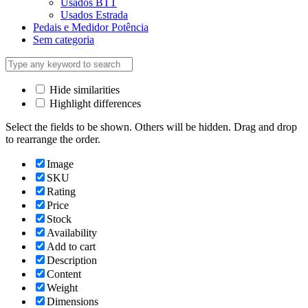
Usados BTT
Usados Estrada
Pedais e Medidor Potência
Sem categoria
Hide similarities
Highlight differences
Select the fields to be shown. Others will be hidden. Drag and drop
to rearrange the order.
Image
SKU
Rating
Price
Stock
Availability
Add to cart
Description
Content
Weight
Dimensions