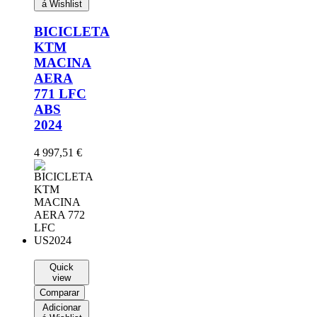
á Wishlist
BICICLETA
KTM
MACINA
AERA
771 LFC
ABS
2024
4 997,51
€
Quick
view
Comparar
Adicionar