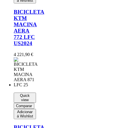
á Wishlist
BICICLETA
KTM
MACINA
AERA
772 LFC
US2024
4 221,90
€
Quick
view
Comparar
Adicionar
á Wishlist
BICICLETA