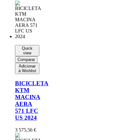
Quick
view
Comparar
Adicionar
á Wishlist
BICICLETA
KTM
MACINA
AERA
571 LFC
US 2024
3 575,56
€