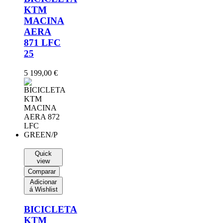
KTM
MACINA
AERA
871 LFC
25
5 199,00
€
Quick
view
Comparar
Adicionar
á Wishlist
BICICLETA
KTM