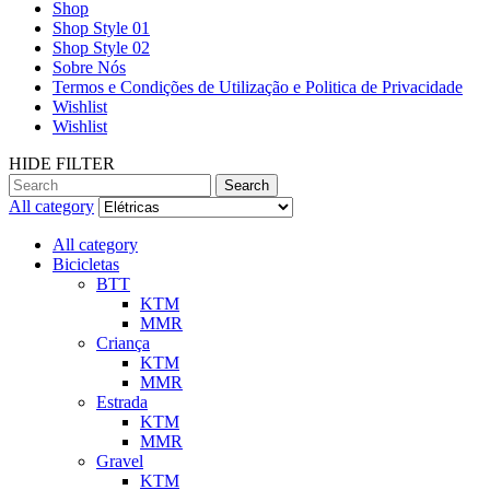
Shop
Shop Style 01
Shop Style 02
Sobre Nós
Termos e Condições de Utilização e Politica de Privacidade
Wishlist
Wishlist
HIDE FILTER
Search
All category
All category
Bicicletas
BTT
KTM
MMR
Criança
KTM
MMR
Estrada
KTM
MMR
Gravel
KTM