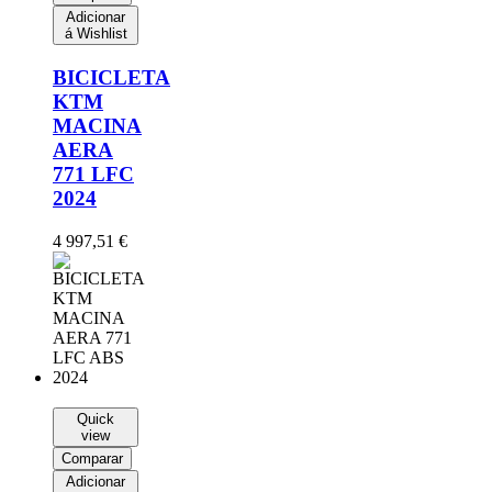
Adicionar
á Wishlist
BICICLETA
KTM
MACINA
AERA
771 LFC
2024
4 997,51
€
Quick
view
Comparar
Adicionar