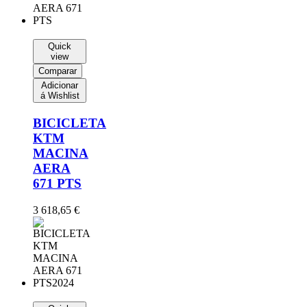
Quick
view
Comparar
Adicionar
á Wishlist
BICICLETA
KTM
MACINA
AERA
671 PTS
3 618,65
€