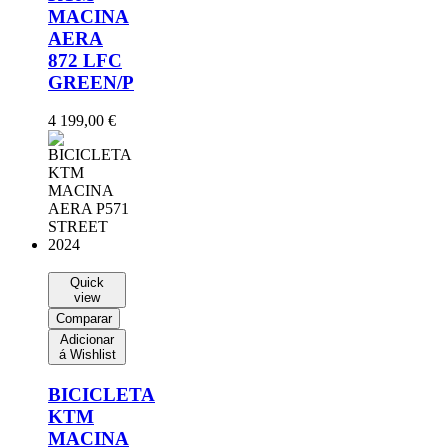
MACINA
AERA
872 LFC
GREEN/P
4 199,00
€
Quick
view
Comparar
Adicionar
á Wishlist
BICICLETA
KTM
MACINA