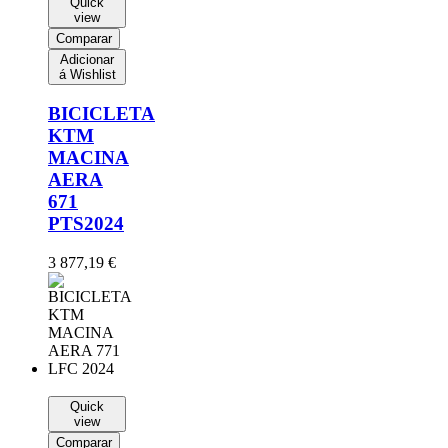
Quick
view
Comparar
Adicionar
á Wishlist
BICICLETA
KTM
MACINA
AERA
671
PTS2024
3 877,19
€
Quick
view
Comparar