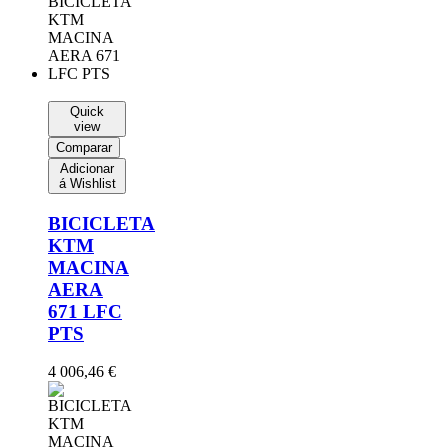
Quick
view
Comparar
Adicionar
á Wishlist
BICICLETA
KTM
MACINA
AERA
671 LFC
PTS
4 006,46
€