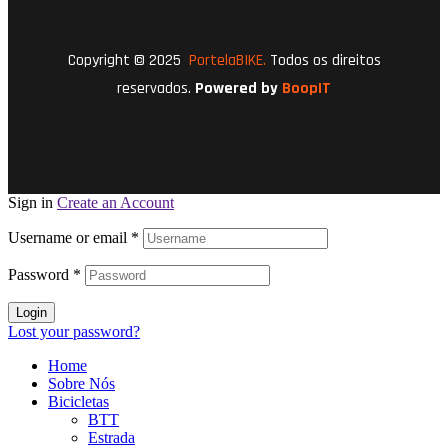
Copyright © 2025
PortelaBIKE.
Todos os direitos
reservados.
Powered by
BoopIT
Sign in
Create an Account
Username or email
*
Password
*
Login
Lost your password?
Home
Sobre Nós
Bicicletas
BTT
Estrada