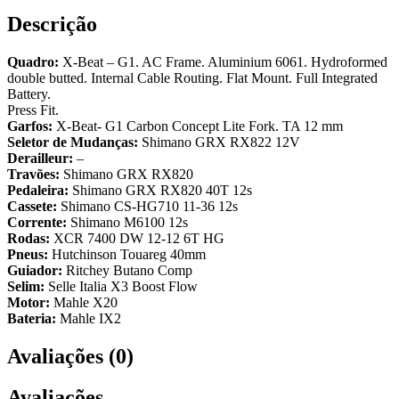
Descrição
Quadro:
X-Beat – G1. AC Frame. Aluminium 6061. Hydroformed
double butted. Internal Cable Routing. Flat Mount. Full Integrated
Battery.
Press Fit.
Garfos:
X-Beat- G1 Carbon Concept Lite Fork. TA 12 mm
Seletor de Mudanças:
Shimano GRX RX822 12V
Derailleur:
–
Travões:
Shimano GRX RX820
Pedaleira:
Shimano GRX RX820 40T 12s
Cassete:
Shimano CS-HG710 11-36 12s
Corrente:
Shimano M6100 12s
Rodas:
XCR 7400 DW 12-12 6T HG
Pneus:
Hutchinson Touareg 40mm
Guiador:
Ritchey Butano Comp
Selim:
Selle Italia X3 Boost Flow
Motor:
Mahle X20
Bateria:
Mahle IX2
Avaliações (0)
Avaliações