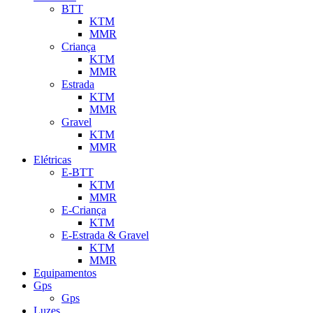
BTT
KTM
MMR
Criança
KTM
MMR
Estrada
KTM
MMR
Gravel
KTM
MMR
Elétricas
E-BTT
KTM
MMR
E-Criança
KTM
E-Estrada & Gravel
KTM
MMR
Equipamentos
Gps
Gps
Luzes