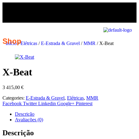
Shop
Início
/
Elétricas
/
E-Estrada & Gravel
/
MMR
/ X-Beat
X-Beat
3 415,00
€
Categories:
E-Estrada & Gravel
,
Elétricas
,
MMR
Facebook
Twitter
Linkedin
Google+
Pinterest
Descrição
Avaliações (0)
Descrição