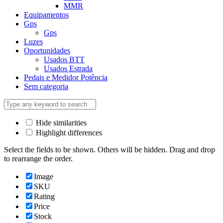
MMR
Equipamentos
Gps
Gps
Luzes
Oportunidades
Usados BTT
Usados Estrada
Pedais e Medidor Potência
Sem categoria
Hide similarities
Highlight differences
Select the fields to be shown. Others will be hidden. Drag and drop
to rearrange the order.
Image
SKU
Rating
Price
Stock