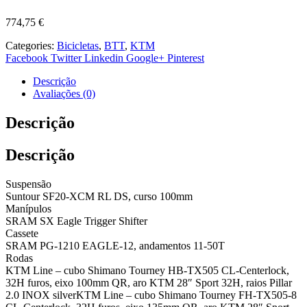
774,75
€
Categories:
Bicicletas
,
BTT
,
KTM
Facebook
Twitter
Linkedin
Google+
Pinterest
Descrição
Avaliações (0)
Descrição
Descrição
Suspensão
Suntour SF20-XCM RL DS, curso 100mm
Manípulos
SRAM SX Eagle Trigger Shifter
Cassete
SRAM PG-1210 EAGLE-12, andamentos 11-50T
Rodas
KTM Line – cubo Shimano Tourney HB-TX505 CL-Centerlock,
32H furos, eixo 100mm QR, aro KTM 28″ Sport 32H, raios Pillar
2.0 INOX silverKTM Line – cubo Shimano Tourney FH-TX505-8