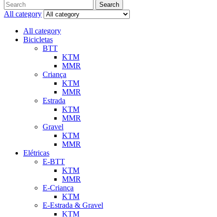
Search
All category
All category
Bicicletas
BTT
KTM
MMR
Criança
KTM
MMR
Estrada
KTM
MMR
Gravel
KTM
MMR
Elétricas
E-BTT
KTM
MMR
E-Criança
KTM
E-Estrada & Gravel
KTM