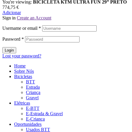
You're viewing:
BICICLETA KTM ULTRA FUN 29” PRETO
774,75
€
Adicionar
Sign in
Create an Account
Username or email
*
Password
*
Login
Lost your password?
Home
Sobre Nós
Bicicletas
BTT
Estrada
Criança
Gravel
Elétricas
E-BTT
E-Estrada & Gravel
E-Criança
Oportunidades
Usados BTT