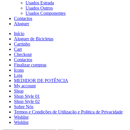
Usados Estrada
Usados Outros
Usados Componentes
Contactos
Aluguer
Início
Aluguer de Bicicletas
Carrinho
Cart
Checkout
Contactos
Finalizar compras
Icons
Loja
MEDIDOR DE POTÊNCIA
My account
Shop
Shop Style 01
Shop Style 02
Sobre Nós
Termos e Condições de Utilização e Politica de Privacidade
Wishlist
Wishlist