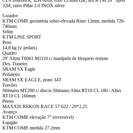
CL-Centerlock, 32H furos, eixo 135mm QR, aro KTM 28″ Sport
32H, raios Pillar 2.0 INOX silver
Guiador
KTM COMP, geometria sobre-elevada Riser 12mm, medida 720-
740mm
Selim
KTM LINE SPORT
Peso
14,8 kg (s/ pedais)
Quadro
29′ Alum T6061 M1110 c/ manípulo de bloqueio remoto
Des. Traseiro
SRAM SX Eagle
Pedaleiro
SRAM SX EAGLE, prato 34T
Travões
Shimano MT200 c/ discos Shimano Altus RT10 CL 180 / Altus
RT10 CL 160mm
Pneus
MAXXIS REKON RACE 57-622 / 29*2.25
Avanço
KTM COMP, elevação 7° (reversível)
Espigão
KTM COMP, medida 27.2mm