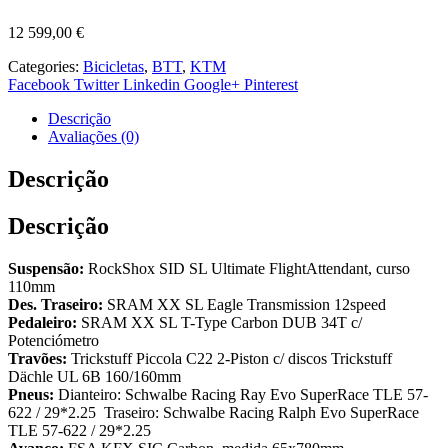
12 599,00
€
Categories:
Bicicletas
,
BTT
,
KTM
Facebook
Twitter
Linkedin
Google+
Pinterest
Descrição
Avaliações (0)
Descrição
Descrição
Suspensão:
RockShox SID SL Ultimate FlightAttendant, curso
110mm
Des. Traseiro:
SRAM XX SL Eagle Transmission 12speed
Pedaleiro:
SRAM XX SL T-Type Carbon DUB 34T c/
Potenciómetro
Travões:
Trickstuff Piccola C22 2-Piston c/ discos Trickstuff
Dächle UL 6B 160/160mm
Pneus:
Dianteiro: Schwalbe Racing Ray Evo SuperRace TLE 57-
622 / 29*2.25 Traseiro: Schwalbe Racing Ralph Evo SuperRace
TLE 57-622 / 29*2.25