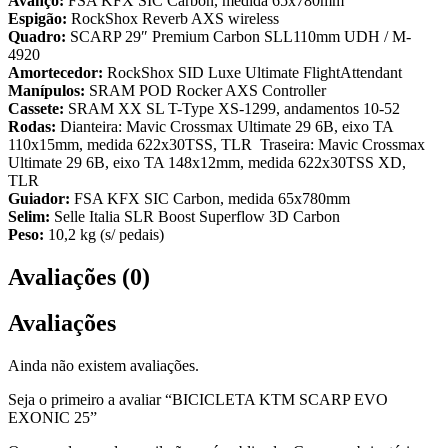
Avanço:
FSA KFX SIC Carbon, medida 65x780mm
Espigão:
RockShox Reverb AXS wireless
Quadro:
SCARP 29″ Premium Carbon SLL110mm UDH / M-
4920
Amortecedor:
RockShox SID Luxe Ultimate FlightAttendant
Manípulos:
SRAM POD Rocker AXS Controller
Cassete:
SRAM XX SL T-Type XS-1299, andamentos 10-52
Rodas:
Dianteira: Mavic Crossmax Ultimate 29 6B, eixo TA
110x15mm, medida 622x30TSS, TLR Traseira: Mavic Crossmax
Ultimate 29 6B, eixo TA 148x12mm, medida 622x30TSS XD,
TLR
Guiador:
FSA KFX SIC Carbon, medida 65x780mm
Selim:
Selle Italia SLR Boost Superflow 3D Carbon
Peso:
10,2 kg (s/ pedais)
Avaliações (0)
Avaliações
Ainda não existem avaliações.
Seja o primeiro a avaliar “BICICLETA KTM SCARP EVO
EXONIC 25”