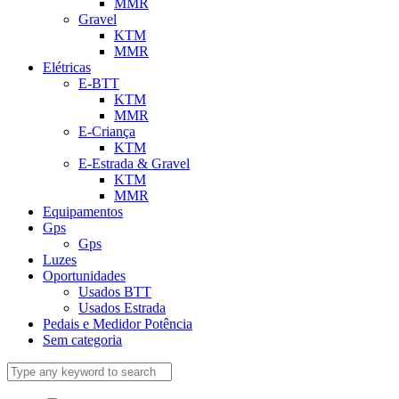
MMR
Gravel
KTM
MMR
Elétricas
E-BTT
KTM
MMR
E-Criança
KTM
E-Estrada & Gravel
KTM
MMR
Equipamentos
Gps
Gps
Luzes
Oportunidades
Usados BTT
Usados Estrada
Pedais e Medidor Potência
Sem categoria