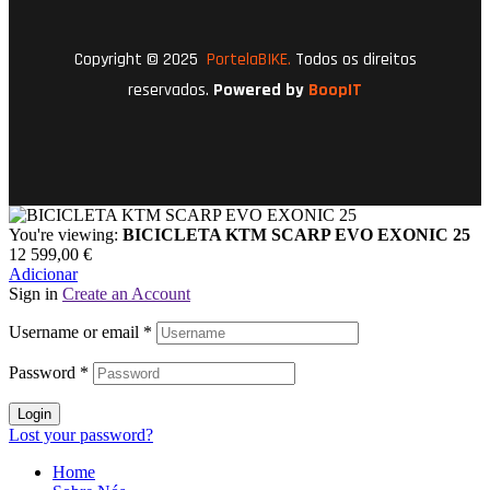
Copyright © 2025
PortelaBIKE.
Todos os direitos
reservados.
Powered by
BoopIT
You're viewing:
BICICLETA KTM SCARP EVO EXONIC 25
12 599,00
€
Adicionar
Sign in
Create an Account
Username or email
*
Password
*
Login
Lost your password?
Home