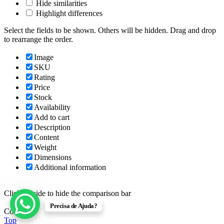
Hide similarities
Highlight differences
Select the fields to be shown. Others will be hidden. Drag and drop
to rearrange the order.
Image
SKU
Rating
Price
Stock
Availability
Add to cart
Description
Content
Weight
Dimensions
Additional information
Click outside to hide the comparison bar
Precisa de Ajuda?
Comparar
Top