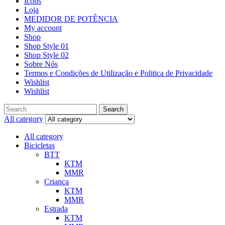
Icons
Loja
MEDIDOR DE POTÊNCIA
My account
Shop
Shop Style 01
Shop Style 02
Sobre Nós
Termos e Condições de Utilização e Politica de Privacidade
Wishlist
Wishlist
Search
All category
All category
Bicicletas
BTT
KTM
MMR
Criança
KTM
MMR
Estrada
KTM