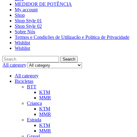
MEDIDOR DE POTÊNCIA
My account
Shop
Shop Style 01
Shop Style 02
Sobre Nós
Termos e Condições de Utilização e Politica de Privacidade
Wishlist
Wishlist
Search
All category
All category
Bicicletas
BTT
KTM
MMR
Criança
KTM
MMR
Estrada
KTM
MMR
Gravel