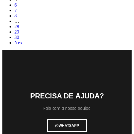
6
7
8
…
28
29
30
Next
PRECISA DE AJUDA?
Fale com a nossa equipa
WHATSAPP