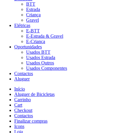
BTT
Estrada
Criança
Gravel
Elétricas
E-BTT
E-Estrada & Gravel
E-Criança
Oportunidades
Usados BTT
Usados Estrada
Usados Outros
Usados Componentes
Contactos
Aluguer
Início
Aluguer de Bicicletas
Carrinho
Cart
Checkout
Contactos
Finalizar compras
Icons
Loja