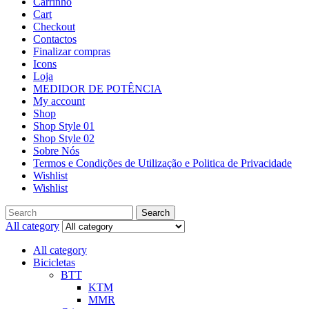
Carrinho
Cart
Checkout
Contactos
Finalizar compras
Icons
Loja
MEDIDOR DE POTÊNCIA
My account
Shop
Shop Style 01
Shop Style 02
Sobre Nós
Termos e Condições de Utilização e Politica de Privacidade
Wishlist
Wishlist
Search
All category
All category
Bicicletas
BTT
KTM
MMR