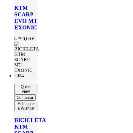
KTM
SCARP
EVO MT
EXONIC
8 799,00
€
Quick
view
Comparar
Adicionar
á Wishlist
BICICLETA
KTM