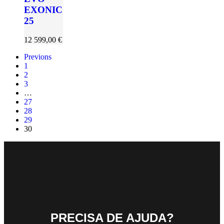
EXONIC
25
12 599,00
€
Previons
1
2
3
…
27
28
29
30
PRECISA DE AJUDA?