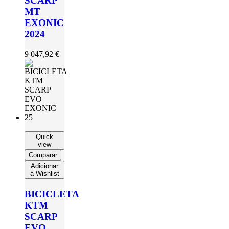
SCARP
MT
EXONIC
2024
9 047,92
€
Quick
view
Comparar
Adicionar
á Wishlist
BICICLETA
KTM
SCARP
EVO