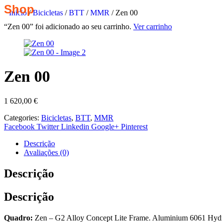
Shop
Início
/
Bicicletas
/
BTT
/
MMR
/ Zen 00
“Zen 00” foi adicionado ao seu carrinho.
Ver carrinho
Zen 00
1 620,00
€
Categories:
Bicicletas
,
BTT
,
MMR
Facebook
Twitter
Linkedin
Google+
Pinterest
Descrição
Avaliações (0)
Descrição
Descrição
Quadro:
Zen – G2 Alloy Concept Lite Frame. Aluminium 6061 Hydro