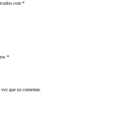
arcados com
*
view
*
 vez que eu comentar.