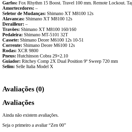
Garfos:
Fox Rhythm 15 Boost. Travel 100 mm. Remote Lockout. Ta
Amortecedores:
–
Seletor de Mudanças:
Shimano XT M8100 12s
Alavancas:
Shimano XT M8100 12s
Derailleur:
–
Travões:
Shimano XT M8100 160/160
Pedaleira:
Shimano MT-5101 32T
Cassete:
Shimano Deore M6100 12s 10-51
Corrente:
Shimano Deore M6100 12s
Rodas:
XCR 9800
Pneus:
Hutchinson Cobra 29×2.10
Guiador:
Ritchey Comp 2X Dual Position 9º Sweep 720 mm
Selim:
Selle Italia Model X
Avaliações (0)
Avaliações
Ainda não existem avaliações.
Seja o primeiro a avaliar “Zen 00”