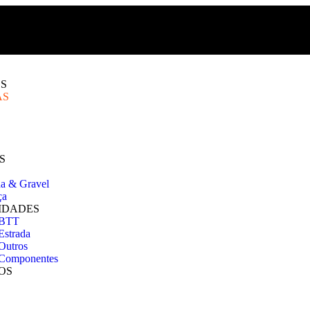
S
AS
S
da & Gravel
ça
IDADES
 BTT
Estrada
Outros
Componentes
OS