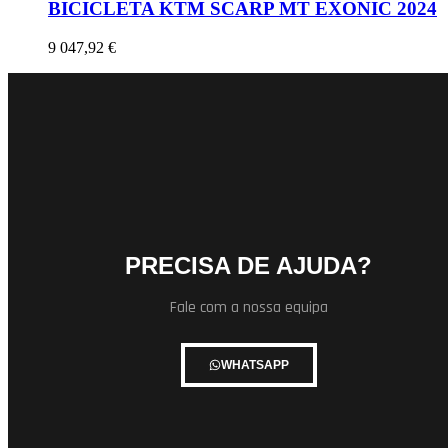
BICICLETA KTM SCARP MT EXONIC 2024
9 047,92
€
PRECISA DE AJUDA?
Fale com a nossa equipa
WHATSAPP