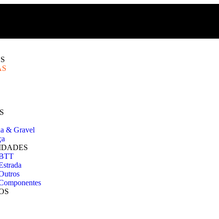
S
AS
S
da & Gravel
ça
IDADES
 BTT
Estrada
Outros
Componentes
OS