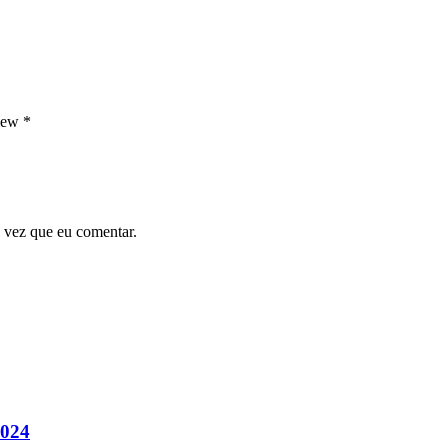
view
*
 vez que eu comentar.
024