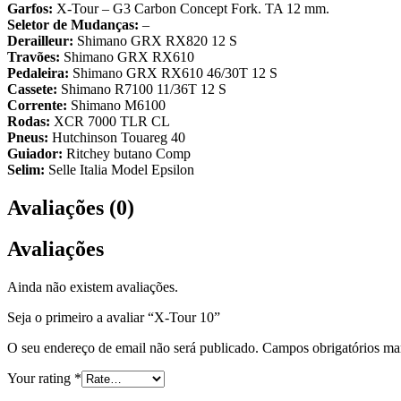
Garfos:
X-Tour – G3 Carbon Concept Fork. TA 12 mm.
Seletor de Mudanças:
–
Derailleur:
Shimano GRX RX820 12 S
Travões:
Shimano GRX RX610
Pedaleira:
Shimano GRX RX610 46/30T 12 S
Cassete:
Shimano R7100 11/36T 12 S
Corrente:
Shimano M6100
Rodas:
XCR 7000 TLR CL
Pneus:
Hutchinson Touareg 40
Guiador:
Ritchey butano Comp
Selim:
Selle Italia Model Epsilon
Avaliações (0)
Avaliações
Ainda não existem avaliações.
Seja o primeiro a avaliar “X-Tour 10”
O seu endereço de email não será publicado.
Campos obrigatórios m
Your rating
*