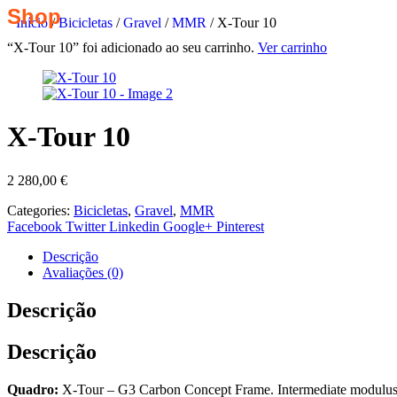
Shop
Início
/
Bicicletas
/
Gravel
/
MMR
/ X-Tour 10
“X-Tour 10” foi adicionado ao seu carrinho.
Ver carrinho
X-Tour 10
2 280,00
€
Categories:
Bicicletas
,
Gravel
,
MMR
Facebook
Twitter
Linkedin
Google+
Pinterest
Descrição
Avaliações (0)
Descrição
Descrição
Quadro:
X-Tour – G3 Carbon Concept Frame. Intermediate modulus ca