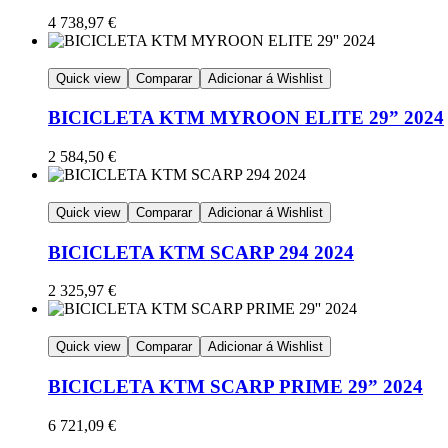
4 738,97
€
Quick view
Comparar
Adicionar á Wishlist
BICICLETA KTM MYROON ELITE 29” 2024
2 584,50
€
Quick view
Comparar
Adicionar á Wishlist
BICICLETA KTM SCARP 294 2024
2 325,97
€
Quick view
Comparar
Adicionar á Wishlist
BICICLETA KTM SCARP PRIME 29” 2024
6 721,09
€