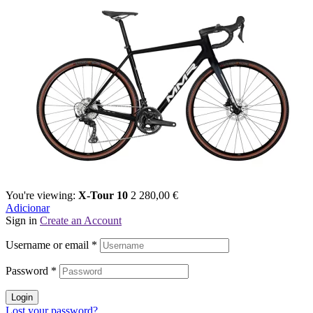
You're viewing:
X-Tour 10
2 280,00
€
Adicionar
Sign in
Create an Account
Username or email
*
Password
*
Login
Lost your password?