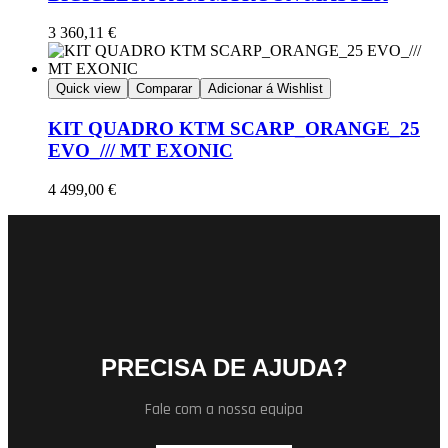
3 360,11
€
Quick view
Comparar
Adicionar á Wishlist
KIT QUADRO KTM SCARP_ORANGE_25
EVO_/// MT EXONIC
4 499,00
€
PRECISA DE AJUDA?
Fale com a nossa equipa