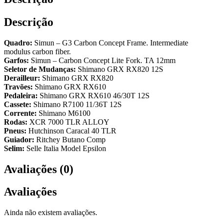
Descrição
Quadro:
Simun – G3 Carbon Concept Frame. Intermediate
modulus carbon fiber.
Garfos:
Simun – Carbon Concept Lite Fork. TA 12mm
Seletor de Mudanças:
Shimano GRX RX820 12S
Derailleur:
Shimano GRX RX820
Travões:
Shimano GRX RX610
Pedaleira:
Shimano GRX RX610 46/30T 12S
Cassete:
Shimano R7100 11/36T 12S
Corrente:
Shimano M6100
Rodas:
XCR 7000 TLR ALLOY
Pneus:
Hutchinson Caracal 40 TLR
Guiador:
Ritchey Butano Comp
Selim:
Selle Italia Model Epsilon
Avaliações (0)
Avaliações
Ainda não existem avaliações.