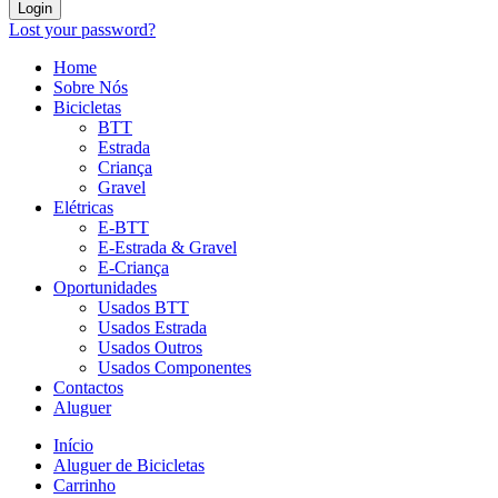
Login
Lost your password?
Home
Sobre Nós
Bicicletas
BTT
Estrada
Criança
Gravel
Elétricas
E-BTT
E-Estrada & Gravel
E-Criança
Oportunidades
Usados BTT
Usados Estrada
Usados Outros
Usados Componentes
Contactos
Aluguer
Início
Aluguer de Bicicletas
Carrinho