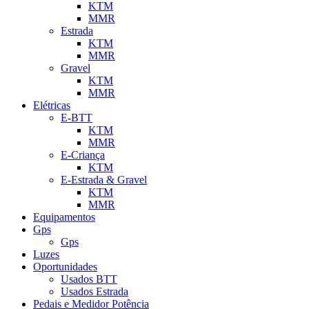
KTM
MMR
Estrada
KTM
MMR
Gravel
KTM
MMR
Elétricas
E-BTT
KTM
MMR
E-Criança
KTM
E-Estrada & Gravel
KTM
MMR
Equipamentos
Gps
Gps
Luzes
Oportunidades
Usados BTT
Usados Estrada
Pedais e Medidor Potência