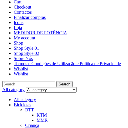
Cart
Checkout
Contactos
Finalizar compras
Icons
Loja
MEDIDOR DE POTÊNCIA
My account
Shop
Shop Style 01
Shop Style 02
Sobre Nós
Termos e Condições de Utilização e Politica de Privacidade
Wishlist
Wishlist
Search
All category
All category
Bicicletas
BTT
KTM
MMR
Criança