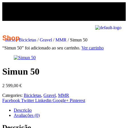
Shop
Início
/
Bicicletas
/
Gravel
/
MMR
/ Simun 50
“Simun 50” foi adicionado ao seu carrinho.
Ver carrinho
Simun 50
2 599,00
€
Categories:
Bicicletas
,
Gravel
,
MMR
Facebook
Twitter
Linkedin
Google+
Pinterest
Descrição
Avaliações (0)
Descrição