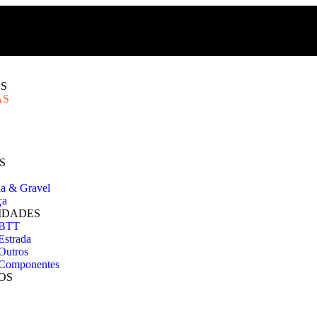
S
AS
S
da & Gravel
ça
IDADES
 BTT
Estrada
Outros
Componentes
OS