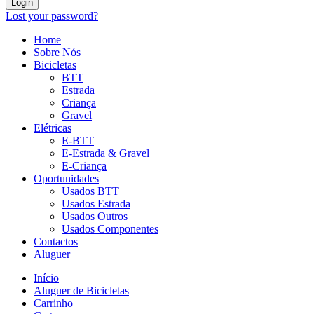
Login
Lost your password?
Home
Sobre Nós
Bicicletas
BTT
Estrada
Criança
Gravel
Elétricas
E-BTT
E-Estrada & Gravel
E-Criança
Oportunidades
Usados BTT
Usados Estrada
Usados Outros
Usados Componentes
Contactos
Aluguer
Início
Aluguer de Bicicletas
Carrinho