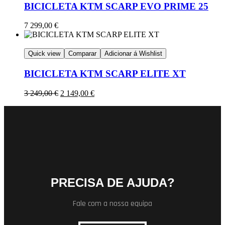
BICICLETA KTM SCARP EVO PRIME 25
7 299,00
€
Quick view
Comparar
Adicionar á Wishlist
BICICLETA KTM SCARP ELITE XT
3 249,00
€
2 149,00
€
PRECISA DE AJUDA?
Fale com a nossa equipa