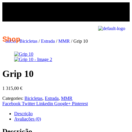
Shop
Início
/
Bicicletas
/
Estrada
/
MMR
/ Grip 10
Grip 10
1 315,00
€
Categories:
Bicicletas
,
Estrada
,
MMR
Facebook
Twitter
Linkedin
Google+
Pinterest
Descrição
Avaliações (0)
Descrição