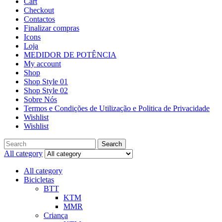
Cart
Checkout
Contactos
Finalizar compras
Icons
Loja
MEDIDOR DE POTÊNCIA
My account
Shop
Shop Style 01
Shop Style 02
Sobre Nós
Termos e Condições de Utilização e Politica de Privacidade
Wishlist
Wishlist
Search
All category
All category
Bicicletas
BTT
KTM
MMR
Criança