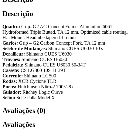
Descrição
Quadro:
Grip- G2 AC Concept Frame. Aluminium 6061.
Hydroformed Triple Butted. TA 12 mm. Optimized cable routing.
Flat Mount. Headtube tapered 1.5 mm
Garfos:
Grip – G2 Carbon Concept Fork. TA 12 mm
Seletor de Mudanças:
Shimano CUES U6030 10 s
Derailleur:
Shimano CUES U6030
Travões:
Shimano CUES U6030
Pedaleira:
Shimano CUES U6030 50-34T
Cassete:
CS LG300 10S 11-39T
Corrente:
Shimano LG500
Rodas:
XCR Cyclone TLR
Pneus:
Hutchinson Nitro-2 700×28 c
Guiador:
Ritchey Logic Curve
Selim:
Selle Italia Model X
Avaliações (0)
Avaliações