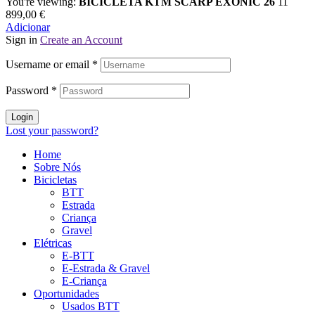
You're viewing:
BICICLETA KTM SCARP EXONIC 26
11
899,00
€
Adicionar
Sign in
Create an Account
Username or email
*
Password
*
Login
Lost your password?
Home
Sobre Nós
Bicicletas
BTT
Estrada
Criança
Gravel
Elétricas
E-BTT
E-Estrada & Gravel
E-Criança
Oportunidades
Usados BTT