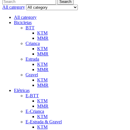
Search
All category
All category
Bicicletas
BTT
KTM
MMR
Criança
KTM
MMR
Estrada
KTM
MMR
Gravel
KTM
MMR
Elétricas
E-BTT
KTM
MMR
E-Criança
KTM
E-Estrada & Gravel
KTM