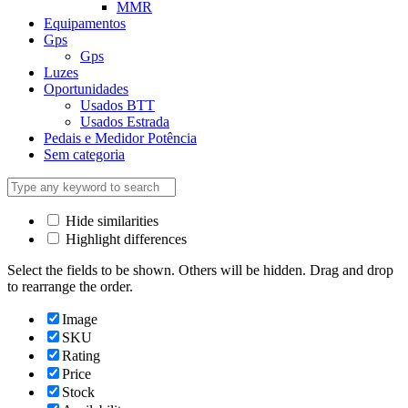
MMR
Equipamentos
Gps
Gps
Luzes
Oportunidades
Usados BTT
Usados Estrada
Pedais e Medidor Potência
Sem categoria
Hide similarities
Highlight differences
Select the fields to be shown. Others will be hidden. Drag and drop
to rearrange the order.
Image
SKU
Rating
Price
Stock