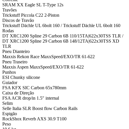
SRAM XX Eagle SL T-Type 12s
Travões
Trickstuff Piccola C22 2-Piston
Discos de Travão
Trickstuff Dächle UL 6bolt 160 / Trickstuff Dächle UL 6bolt 160
Rodas
DT XRC1200 Spline 29 Carbon 6B 110/15TA|622x30TSS TLR /
DT XRC1200 Spline 29 Carbon 6B 148/12TA|622x30TSS XD
TLR
Pneu Dianteiro
Maxxis Rekon Race MaxxSpeed/EXO/TR 61-622
Pneu Traseiro
Maxxis Aspen MaxxSpeed/EXO/TR 61-622
Punhos
ESI Chunky silicone
Guiador
FSA KFX SIC Carbon 65x780mm
Caixa de Direção
FSA ACR drop/in 1.5″ internal
Selim
Selle Italia SLR Boost flow Carbon Rails
Espigão
RockShox Reverb AXS 30.9 T100
Peso