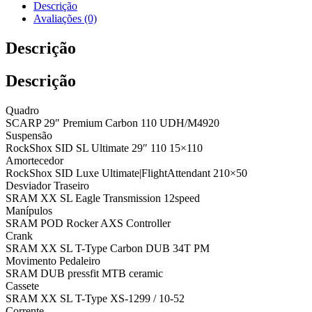
Descrição
Avaliações (0)
Descrição
Descrição
Quadro
SCARP 29″ Premium Carbon 110 UDH/M4920
Suspensão
RockShox SID SL Ultimate 29″ 110 15×110
Amortecedor
RockShox SID Luxe Ultimate|FlightAttendant 210×50
Desviador Traseiro
SRAM XX SL Eagle Transmission 12speed
Manípulos
SRAM POD Rocker AXS Controller
Crank
SRAM XX SL T-Type Carbon DUB 34T PM
Movimento Pedaleiro
SRAM DUB pressfit MTB ceramic
Cassete
SRAM XX SL T-Type XS-1299 / 10-52
Corrente