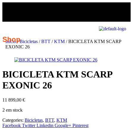
Shop
Início
/
Bicicletas
/
BTT
/
KTM
/ BICICLETA KTM SCARP
EXONIC 26
BICICLETA KTM SCARP
EXONIC 26
11 899,00
€
2 em stock
Categories:
Bicicletas
,
BTT
,
KTM
Facebook
Twitter
Linkedin
Google+
Pinterest