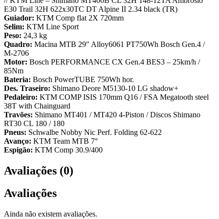
// KTM Line – Shimano MT400B CL 32H 148-12TA Ambrosio
E30 Trail 32H 622x30TC DT Alpine II 2.34 black (TR)
Guiador:
KTM Comp flat 2X 720mm
Selim:
KTM Line Sport
Peso:
24,3 kg
Quadro:
Macina MTB 29″ Alloy6061 PT750Wh Bosch Gen.4 /
M-2706
Motor:
Bosch PERFORMANCE CX Gen.4 BES3 – 25km/h /
85Nm
Bateria:
Bosch PowerTUBE 750Wh hor.
Des. Traseiro:
Shimano Deore M5130-10 LG shadow+
Pedaleiro:
KTM COMP ISIS 170mm Q16 / FSA Megatooth steel
38T with Chainguard
Travões:
Shimano MT401 / MT420 4-Piston / Discos Shimano
RT30 CL 180 / 180
Pneus:
Schwalbe Nobby Nic Perf. Folding 62-622
Avanço:
KTM Team MTB 7°
Espigão:
KTM Comp 30.9/400
Avaliações (0)
Avaliações
Ainda não existem avaliações.