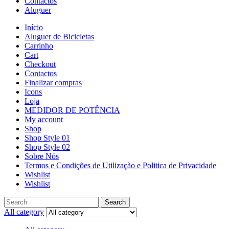
Contactos
Aluguer
Início
Aluguer de Bicicletas
Carrinho
Cart
Checkout
Contactos
Finalizar compras
Icons
Loja
MEDIDOR DE POTÊNCIA
My account
Shop
Shop Style 01
Shop Style 02
Sobre Nós
Termos e Condições de Utilização e Politica de Privacidade
Wishlist
Wishlist
Search
All category