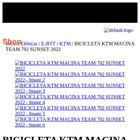
Shop
Início
/
Elétricas
/
E-BTT
/
KTM
/ BICICLETA KTM MACINA
TEAM 792 SUNSET 2022