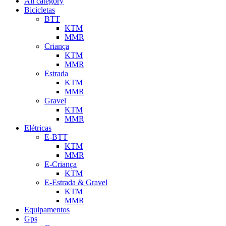
All category
Bicicletas
BTT
KTM
MMR
Criança
KTM
MMR
Estrada
KTM
MMR
Gravel
KTM
MMR
Elétricas
E-BTT
KTM
MMR
E-Criança
KTM
E-Estrada & Gravel
KTM
MMR
Equipamentos
Gps