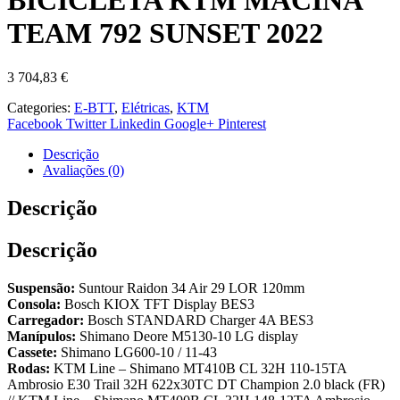
BICICLETA KTM MACINA
TEAM 792 SUNSET 2022
3 704,83
€
Categories:
E-BTT
,
Elétricas
,
KTM
Facebook
Twitter
Linkedin
Google+
Pinterest
Descrição
Avaliações (0)
Descrição
Descrição
Suspensão:
Suntour Raidon 34 Air 29 LOR 120mm
Consola:
Bosch KIOX TFT Display BES3
Carregador:
Bosch STANDARD Charger 4A BES3
Manípulos:
Shimano Deore M5130-10 LG display
Cassete:
Shimano LG600-10 / 11-43
Rodas:
KTM Line – Shimano MT410B CL 32H 110-15TA
Ambrosio E30 Trail 32H 622x30TC DT Champion 2.0 black (FR)