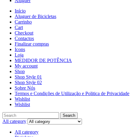
Aluguer
Início
Aluguer de Bicicletas
Carrinho
Cart
Checkout
Contactos
Finalizar compras
Icons
Loja
MEDIDOR DE POTÊNCIA
My account
Shop
Shop Style 01
Shop Style 02
Sobre Nós
Termos e Condições de Utilização e Politica de Privacidade
Wishlist
Wishlist
Search
All category
All category