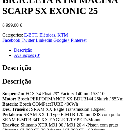
BICICLETA KTM MACINA
SCARP SX EXONIC 25
8 999,00
€
Categories:
E-BTT
,
Elétricas
,
KTM
Facebook
Twitter
Linkedin
Google+
Pinterest
Descrição
Avaliações (0)
Descrição
Descrição
Suspensão:
FOX 34 Float 29″ Factory 140mm 15×110
Motor:
Bosch PERFORMANCE SX BDU3144 25km/h / 55Nm
Bateria:
Bosch COMPactTUBE 400Wh
Des. Traseiro:
SRAM XX Eagle Transmission 12speed
Pedaleiro:
SRAM XX T-Type E-MTB 170 mm ISIS com prato
SRAM E-MTB 34T XX EAGLE T-TYPE D-Mount
Travões:
Shimano XTR M91 00 / M91 20 4 -Piston com prato