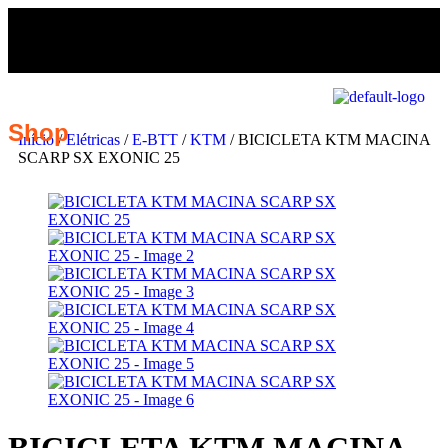
Shop
Início
/
Elétricas
/
E-BTT
/
KTM
/ BICICLETA KTM MACINA
SCARP SX EXONIC 25