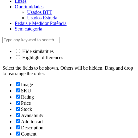
Luzes
Oportunidades
Usados BTT
Usados Estrada
Pedais e Medidor Potência
Sem categoria
Hide similarities
Highlight differences
Select the fields to be shown. Others will be hidden. Drag and drop
to rearrange the order.
Image
SKU
Rating
Price
Stock
Availability
Add to cart
Description
Content