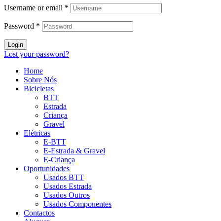
Username or email
*
Password
*
Login
Lost your password?
Home
Sobre Nós
Bicicletas
BTT
Estrada
Criança
Gravel
Elétricas
E-BTT
E-Estrada & Gravel
E-Criança
Oportunidades
Usados BTT
Usados Estrada
Usados Outros
Usados Componentes
Contactos