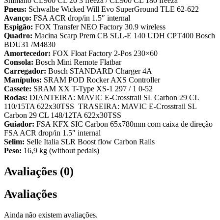
Shimano CL900 CL 20 3 freeza / CL900 CL 180 freeza
Pneus:
Schwalbe Wicked Will Evo SuperGround TLE 62-622
Avanço:
FSA ACR drop/in 1.5″ internal
Espigão:
FOX Transfer NEO Factory 30.9 wireless
Quadro:
Macina Scarp Prem CB SLL-E 140 UDH CPT400 Bosch
BDU31 /M4830
Amortecedor:
FOX Float Factory 2-Pos 230×60
Consola:
Bosch Mini Remote Flatbar
Carregador:
Bosch STANDARD Charger 4A
Manípulos:
SRAM POD Rocker AXS Controller
Cassete:
SRAM XX T-Type XS-1 297 / 1 0-52
Rodas:
DIANTEIRA: MAVIC E-Crosstrail SL Carbon 29 CL
110/15TA 622x30TSS TRASEIRA: MAVIC E-Crosstrail SL
Carbon 29 CL 148/12TA 622x30TSS
Guiador:
FSA KFX SIC Carbon 65x780mm com caixa de direção
FSA ACR drop/in 1.5″ internal
Selim:
Selle Italia SLR Boost flow Carbon Rails
Peso:
16,9 kg (without pedals)
Avaliações (0)
Avaliações
Ainda não existem avaliações.