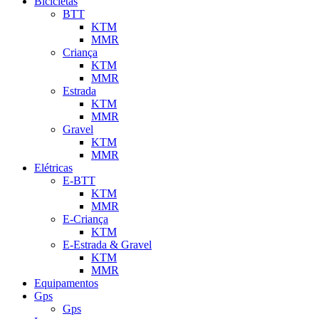
Bicicletas
BTT
KTM
MMR
Criança
KTM
MMR
Estrada
KTM
MMR
Gravel
KTM
MMR
Elétricas
E-BTT
KTM
MMR
E-Criança
KTM
E-Estrada & Gravel
KTM
MMR
Equipamentos
Gps
Gps