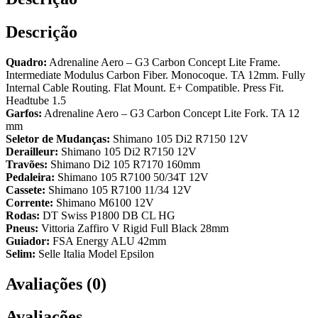
Descrição
Quadro:
Adrenaline Aero – G3 Carbon Concept Lite Frame.
Intermediate Modulus Carbon Fiber. Monocoque. TA 12mm. Fully
Internal Cable Routing. Flat Mount. E+ Compatible. Press Fit.
Headtube 1.5
Garfos:
Adrenaline Aero – G3 Carbon Concept Lite Fork. TA 12
mm
Seletor de Mudanças:
Shimano 105 Di2 R7150 12V
Derailleur:
Shimano 105 Di2 R7150 12V
Travões:
Shimano Di2 105 R7170 160mm
Pedaleira:
Shimano 105 R7100 50/34T 12V
Cassete:
Shimano 105 R7100 11/34 12V
Corrente:
Shimano M6100 12V
Rodas:
DT Swiss P1800 DB CL HG
Pneus:
Vittoria Zaffiro V Rigid Full Black 28mm
Guiador:
FSA Energy ALU 42mm
Selim:
Selle Italia Model Epsilon
Avaliações (0)
Avaliações