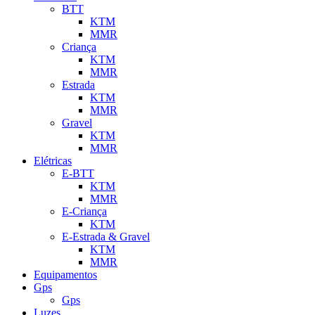
BTT
KTM
MMR
Criança
KTM
MMR
Estrada
KTM
MMR
Gravel
KTM
MMR
Elétricas
E-BTT
KTM
MMR
E-Criança
KTM
E-Estrada & Gravel
KTM
MMR
Equipamentos
Gps
Gps
Luzes