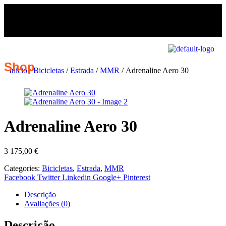
Shop
Início
/
Bicicletas
/
Estrada
/
MMR
/ Adrenaline Aero 30
Adrenaline Aero 30
3 175,00
€
Categories:
Bicicletas
,
Estrada
,
MMR
Facebook
Twitter
Linkedin
Google+
Pinterest
Descrição
Avaliações (0)
Descrição