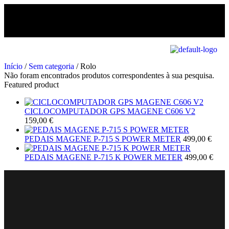
Início
/
Sem categoria
/ Rolo
Não foram encontrados produtos correspondentes à sua pesquisa.
Featured product
CICLOCOMPUTADOR GPS MAGENE C606 V2
159,00
€
PEDAIS MAGENE P-715 S POWER METER
499,00
€
PEDAIS MAGENE P-715 K POWER METER
499,00
€