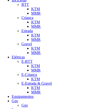
Bicicletas
BTT
KTM
MMR
Criança
KTM
MMR
Estrada
KTM
MMR
Gravel
KTM
MMR
Elétricas
E-BTT
KTM
MMR
E-Criança
KTM
E-Estrada & Gravel
KTM
MMR
Equipamentos
Gps
Gps